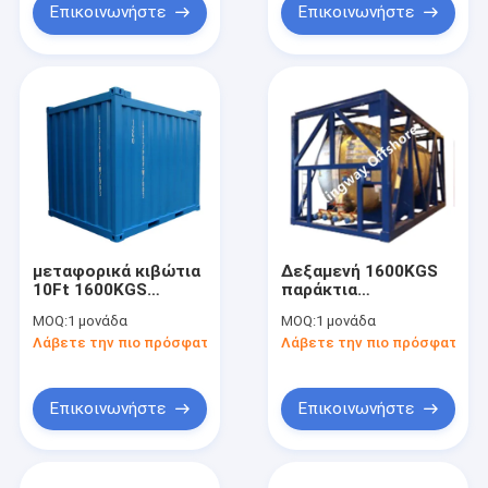
Επικοινωνήστε
Επικοινωνήστε
μεταφορικά κιβώτια
Δεξαμενή 1600KGS
10Ft 1600KGS
παράκτια
παράκτια
μεταφορικών
MOQ:
1 μονάδα
MOQ:
1 μονάδα
πολυσύνθετα
κιβωτίων
Λάβετε την πιο πρόσφατη τιμή
Λάβετε την πιο πρόσφατη τι
Multipuropose
Επικοινωνήστε
Επικοινωνήστε