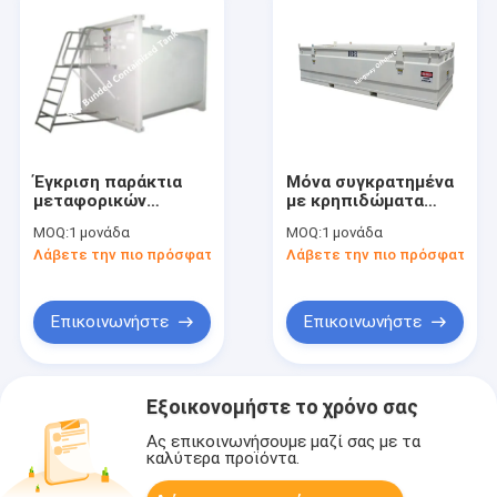
Έγκριση παράκτια
Μόνα συγκρατημένα
μεταφορικών
με κρηπιδώματα
κιβωτίων ISO 10855
πρότυπα δεξαμενών
MOQ:
1 μονάδα
MOQ:
1 μονάδα
Kingway
DNV κύβων παράκτια
Λάβετε την πιο πρόσφατη τιμή
Λάβετε την πιο πρόσφατη τι
μεταφορικών
κιβωτίων Kingway
και IBC
Επικοινωνήστε
Επικοινωνήστε
Εξοικονομήστε το χρόνο σας
Ας επικοινωνήσουμε μαζί σας με τα
καλύτερα προϊόντα.