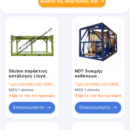
Δώστε τις απαιτήσεις σας
56cbm παράκτιος
NDT δοκιμής
κατάλογος LIoyd
εκθέσεων
προτύπων
τυποποιημένη
Τιμή:
USD5000-USD10000/set
Τιμή:
USD5000-USD10000/set
μεταφορικών
παράκτια
MOQ:
1 σύνολο
MOQ:
1 σύνολο
κιβωτίων CSC
μεταφορικών
επικυρωμένος
κιβωτίων δεξαμενή
Λάβετε την πιο πρόσφατη τιμή
Λάβετε την πιο πρόσφατη τι
πλαισίων
εξοπλισμού
Επικοινωνήστε
Επικοινωνήστε
ανυψωτική