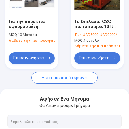
Γύρος εργοστασίων
Ποιοτικός έλεγχος
Για την παράκτια
Το διπλάσιο CSC
εφαρμοσμένη
πιστοποίησε 10ft &
επαφή
μηχανική που
20ft DNV 2.7-1
MOQ:
10 Μονάδα
Τιμή:
USD5000-USD9200/set
στέλνει DNV 2.7-1
παράκτια
Λάβετε την πιο πρόσφατη τιμή
MOQ:
1 σύνολο
παράκτια
εμπορευματοκιβώτια
Νέα
εμπορευματοκιβώτια
προσάρμοσαν το
Λάβετε την πιο πρόσφατη τι
για τα καθιστικά
λογότυπο
Όλες οι περιπτώσεις
Επικοινωνήστε
Επικοινωνήστε
Δείτε περισσότερων
Γεννήτρια αερίου
γεννήτρια diesel
Αφήστε Ένα Μήνυμα
Θα Απαντήσουμε Γρήγορα
Ζώνη 2 ATEX εξοπλισμός
DNV 2.7-1 παράκτιο εμπορευματοκιβώτιο