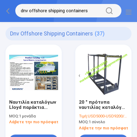
Dnv Offshore Shipping Containers
(37)
Ναυτιλία καταλόγων
20 " πρότυπα
LIoyd παράκτια
ναυτιλίας καταλόγων
μεταφορικών
παράκτιου LIoyd
MOQ:
1 μονάδα
Τιμή:
USD5000-USD9200/set
κιβωτίων προτύπων
μεταφορικών
Λάβετε την πιο πρόσφατη τιμή
MOQ:
1 σύνολο
DNV που
κιβωτίων για την
πιστοποιείται για το
πιστοποίηση
Λάβετε την πιο πρόσφατη τι
δωμάτιο γυμνασίων