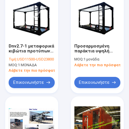
Dnv2.7-1 μεταφορικά
Προσαρμοσμένη
κιβώτια προτύπων
παράκτια υψηλή
παράκτια για την
αξιοπιστία
Τιμή:
USD11500-USD23800
MOQ:
1 μονάδα
παράκτια
μεταφορικών
MOQ:
1 ΜΟΝΑΔΑ
Λάβετε την πιο πρόσφατη τι
εφαρμοσμένη
κιβωτίων 3500KGS
μηχανική
Λάβετε την πιο πρόσφατη τιμή
Επικοινωνήστε
Επικοινωνήστε
Αρχική Σελίδα
Προϊόντα
Σχετικά με εμάς