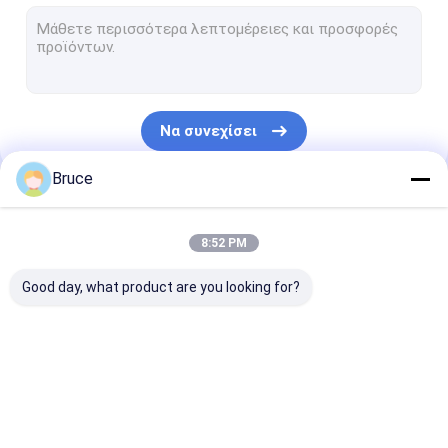
Πλαίσιο μεταφορικών κιβωτίων
Κινητή γεννήτρια
Θερμαντικό σώμα γεννητριών μηχανών diesel
Να συνεχίσει
Μηχανή φυσικού αερίου
Bruce
Ελαφρύς πύργος
Οι Κατηγορίες Μας
Θερμότητα και δύναμη συμπαραγωγής
8:52 PM
Θαλάσσια γεννήτρια diesel
Good day, what product are you looking for?
Ανθεκτική τράπεζα φορτίων
Αντλία νερού κινητήρα ντίζελ
Γεννήτρια αερίου
γεννήτρια diesel
Ζώνη 2 ATEX
Uninterruptible παροχή ηλεκτρικού ρεύματος UPS
εξοπλισμός