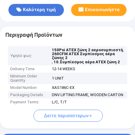
Καλύτερη τιμή
Επικοινωνήστε
Περιγραφή Προϊόντων
,
150Psi ATEX ζώνη 2 αεροσυμπιεστή
260CFM ATEX Συμπίεσμος αέρα
Υψηλό φως
ζώνης 2
,
10.Συμπίεσμος αέρα ATEX ζώνη 2
Delivery Time
12-14 WEEKS
Minimum Order
1 UNIT
Quantity
Model Number
XAS186C-EX
Packaging Details
DNV LIFTING FRAME, WOODEN CARTON
Payment Terms
L/C, T/T
Δείτε περισσότερων