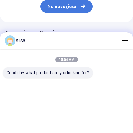
Να συνεχίσει
Συνιστώμενα Προϊόντα
Alisa
10:54 AM
Good day, what product are you looking for?
80KVA 75KW 100KW
500KW400KVA
μονο 3 φάση C
200KW natural gas
επαγγελματίας
1500rpm 60hz
power generator
κατασκευαστής
1800rpm
generator set
γεννήτης φυσικού
θερμοκρασία 
1500rpm/1800rpm
αερίου 50hz
κινητήρας φυ
Καλύτερη τιμή
Καλύτερη τιμή
Καλύτερη 
generador diesel
1500rpm καλύτερη
αερίου 50kw
generator with
τιμή 60hz
χονδρέμπορο
engine
πράσινη ενέργ
Αρχική
Περίπου
επαφή
Desktop