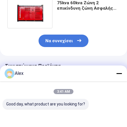
75kva 60kva Ζώνη 2
επικίνδυνη ζώνη Ασφαλής
έκρηξης σιωπηλή γεννήτρια
Να συνεχίσει
Συνιστώμενα Προϊόντα
Alex
3:41 AM
Good day, what product are you looking for?
Αντλία Θαλασσινού
Εμπορευματοκιβώτιο
Ενεργοποιητι
Νερού Υψηλής
ATEX Ζώνης 2
αναμονής για