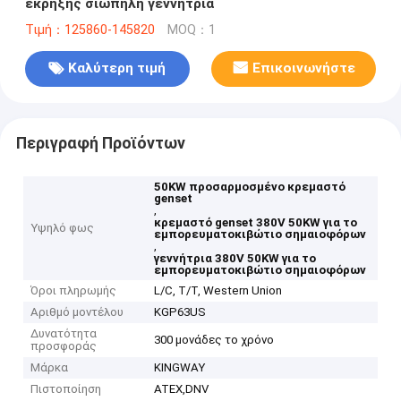
έκρηξης σιωπηλή γεννήτρια
Τιμή：125860-145820
MOQ：1
Καλύτερη τιμή
Επικοινωνήστε
Περιγραφή Προϊόντων
50KW προσαρμοσμένο κρεμαστό
genset
,
κρεμαστό genset 380V 50KW για το
Υψηλό φως
εμπορευματοκιβώτιο σημαιοφόρων
,
γεννήτρια 380V 50KW για το
εμπορευματοκιβώτιο σημαιοφόρων
Όροι πληρωμής
L/C, T/T, Western Union
Αριθμό μοντέλου
KGP63US
Δυνατότητα
300 μονάδες το χρόνο
προσφοράς
Μάρκα
KINGWAY
Πιστοποίηση
ATEX,DNV