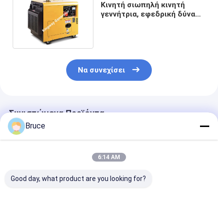
Κινητή σιωπηλή κινητή
γεννήτρια, εφεδρική δύναμη
γεννητριών diesel 6KW
Να συνεχίσει
Συνιστώμενα Προϊόντα
Bruce
6:14 AM
Good day, what product are you looking for?
Η ύπαιθρος ύφους
Σύνολο γεννητριών
Γεννήτρια
5KW δρόσισε τη
σημαιοφόρων
σημαιοφόρων