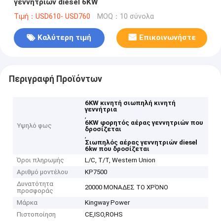
γεννητριών diesel 6KW
Τιμή：USD610- USD760
MOQ：10 σύνολα
Καλύτερη τιμή
Επικοινωνήστε
Περιγραφή Προϊόντων
6KW κινητή σιωπηλή κινητή
γεννήτρια
,
6KW φορητός αέρας γεννητριών που
Υψηλό φως
δροσίζεται
,
Σιωπηλός αέρας γεννητριών diesel
6kw που δροσίζεται
Όροι πληρωμής
L/C, T/T, Western Union
Αριθμό μοντέλου
KP7500
Δυνατότητα
20000 ΜΟΝΑΔΕΣ ΤΟ ΧΡΌΝΟ
προσφοράς
Μάρκα
Kingway Power
Πιστοποίηση
CE,ISO,ROHS