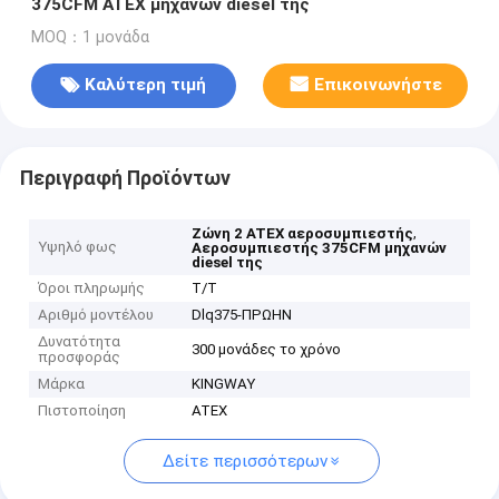
375CFM ATEX μηχανών diesel της
MOQ：1 μονάδα
Καλύτερη τιμή
Επικοινωνήστε
Περιγραφή Προϊόντων
,
Ζώνη 2 ATEX αεροσυμπιεστής
Υψηλό φως
Αεροσυμπιεστής 375CFM μηχανών
diesel της
Όροι πληρωμής
T/T
Αριθμό μοντέλου
Dlq375-ΠΡΩΗΝ
Δυνατότητα
300 μονάδες το χρόνο
προσφοράς
Μάρκα
KINGWAY
Πιστοποίηση
ATEX
Δείτε περισσότερων