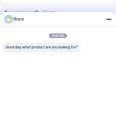
Συνιστώμενα Προϊόντα
Bruce
9:24 AM
Good day, what product are you looking for?
Υδρόψυκτος
ATS water cooled
High Quality 
κινητήρας φυσικού
1300KW 600V one
125KVA Atmos
αερίου 50hz
phase three phase
Water Diesel 
1500rpm 160kw
60hz 1800rpm silent
Generator 60
natural gas
Frequency 400
Καλύτερη τιμή
Καλύτερη τιμή
Καλύτερη 
generator
Generation
Equipment ind
project
Αρχική
Περίπου
επαφή
Desktop
Σελίδα
εμείς
Site
Sitemap
Privacy Policy
Ποιότητα
Γεννήτρια αερίου
Κίνα εργοστάσιο.Copyright © 2026