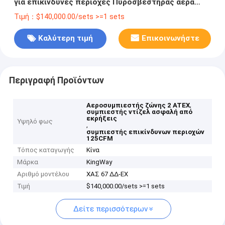
για επικίνδυνες περιοχές Πυροσβεστήρας αέρα
ζώνης 2 πιστοποιημένος ATEX
Τιμή：$140,000.00/sets >=1 sets
Καλύτερη τιμή
Επικοινωνήστε
Περιγραφή Προϊόντων
,
Αεροσυμπιεστής ζώνης 2 ATEX
συμπιεστής ντίζελ ασφαλή από
εκρήξεις
Υψηλό φως
,
συμπιεστής επικίνδυνων περιοχών
125CFM
Τόπος καταγωγής
Κίνα
Μάρκα
KingWay
Αριθμό μοντέλου
ΧΑΣ 67 ΔΔ-ΕΧ
Τιμή
$140,000.00/sets >=1 sets
Δείτε περισσότερων