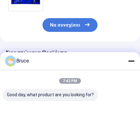
ζώνης 2 πιστοποιημένος ATEX
Να συνεχίσει
Συνιστώμενα Προϊόντα
Bruce
7:42 PM
Good day, what product are you looking for?
Kingway ATEX Ζώνη
375CFM ATEX Zone 2
250KVA ATEX
2 Sullair Air
Ex-proof
Εξοπλιστικά
Compressor 186CFM
αεροσυμπιεστές με
γεννήτριες ντ
100Psi για
αεροσυμπιεστή DNV
50Hz 60Hz Ζώ
υπεράκτιες
Lifting Frame Zone 2
Ζώνη 1
Καλύτερη τιμή
Καλύτερη τιμή
Καλύτερη 
πετρελαϊκές και
Χρησιμοποιήσ